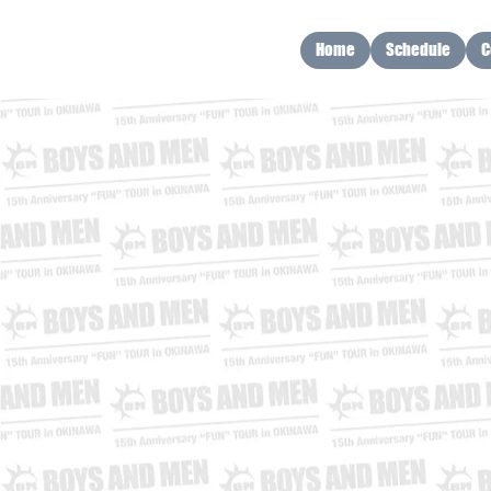
Home
Schedule
C