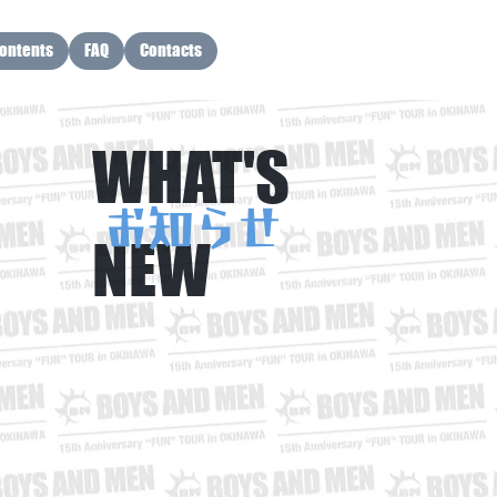
ontents
FAQ
Contacts
WHAT'S
お知らせ
NEW